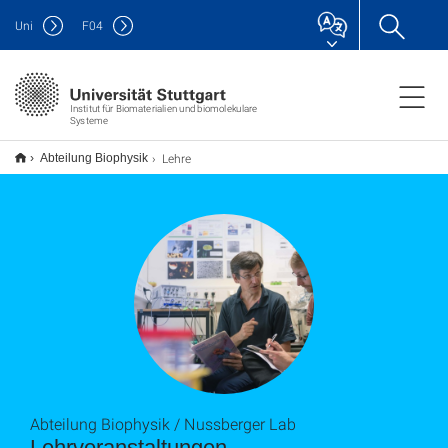
Uni
F
04
Institut für Biomaterialien und biomolekulare
Systeme
Lehre
Abteilung Biophysik
Abteilung Biophysik / Nussberger Lab
Lehrveranstaltungen