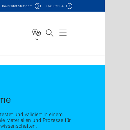
Uni
versität Stuttgart
F
akultät
04
eme
testet und validiert in einem
ble Materialien und Prozesse für
swissenschaften.