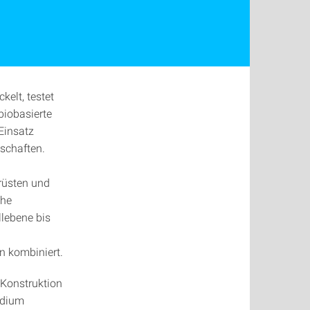
kelt, testet
biobasierte
Einsatz
schaften.
rüsten und
che
lebene bis
n kombiniert.
-)Konstruktion
udium