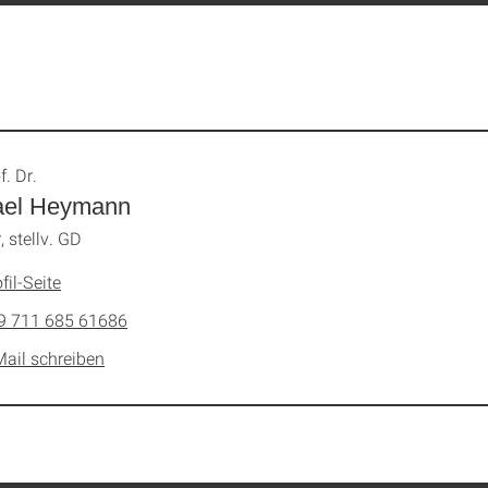
f. Dr.
ael Heymann
, stellv. GD
fil-Seite
9 711 685 61686
Mail schreiben