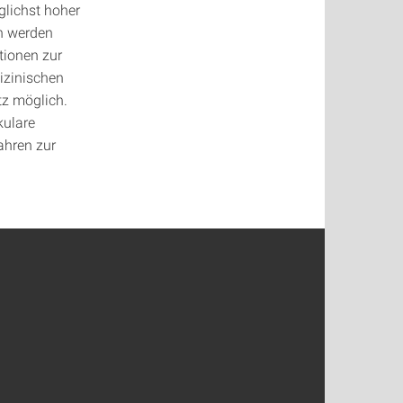
glichst hoher
ch werden
tionen zur
izinischen
tz möglich.
kulare
ahren zur