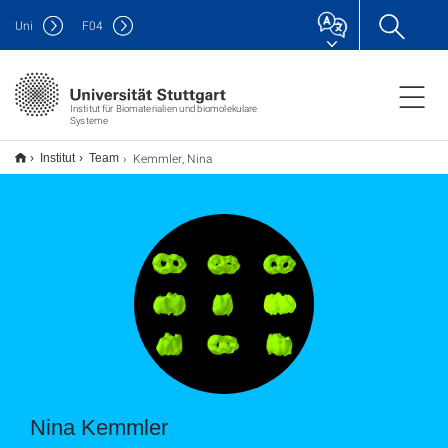
Uni
F
04
Institut für Biomaterialien und biomolekulare
Systeme
Kemmler, Nina
Institut
Team
Nina Kemmler