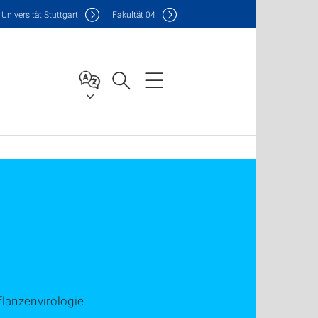
Uni
versität Stuttgart
F
akultät
04
lanzenvirologie