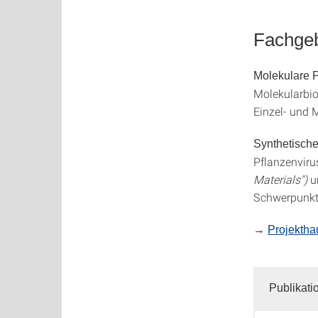
Fachgeb
Molekulare P
Molekularbio
Einzel- und 
Synthetische
Pflanzenvirus
Materials")
un
Schwerpunkt
→
Projektha
Publikati