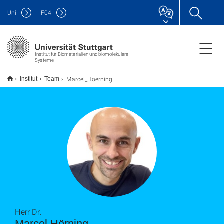
Uni
F
04
Institut für Biomaterialien und biomolekulare
Systeme
Marcel_Hoerning
Institut
Team
Herr Dr.
Marcel Hörning